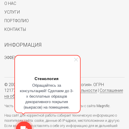
О НАС
УСЛУГИ
ПОРТФОЛИО
КОНТАКТЫ
ИНФОРМАЦИЯ
ЭФФЕКТЫ
Стенология
© 2004 - 2026. Группа компаний «Стенология». ОГРН
Обращайтесь за
консультацией! Cделаем до 3-
1217700062150.
Политика конфиденциальности
|
Соглашение
х бесплатных образцов
на обработку персональных данных
декоративного покрытия
Часть изображений, используемых в блоге взяты с сайта
Magnific
.
(выкрасов) на помещение.
Наш сайт для корректной работы собирает техническую информацию о
посетителях сайта: cookie, данные об IP-адресе, местоположении и другую.
Если вы не хотите оставлять о себе эту информацию для ее дальнейшей