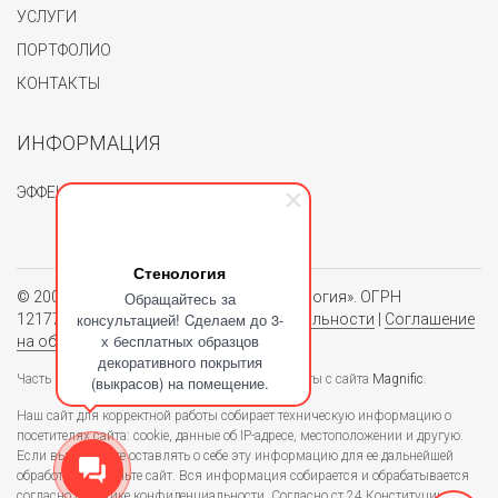
УСЛУГИ
ПОРТФОЛИО
КОНТАКТЫ
ИНФОРМАЦИЯ
ЭФФЕКТЫ
Стенология
© 2004 - 2026. Группа компаний «Стенология». ОГРН
Обращайтесь за
консультацией! Cделаем до 3-
1217700062150.
Политика конфиденциальности
|
Соглашение
х бесплатных образцов
на обработку персональных данных
декоративного покрытия
Часть изображений, используемых в блоге взяты с сайта
Magnific
.
(выкрасов) на помещение.
Наш сайт для корректной работы собирает техническую информацию о
посетителях сайта: cookie, данные об IP-адресе, местоположении и другую.
Если вы не хотите оставлять о себе эту информацию для ее дальнейшей
обработки - покиньте сайт. Вся информация собирается и обрабатывается
согласно политике конфиденциальности. Согласно ст.24 Конституции