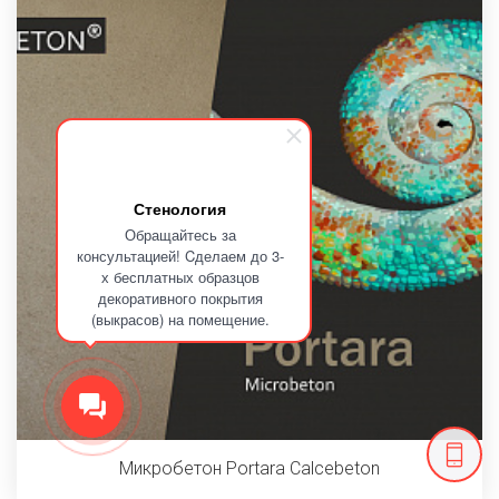
Стенология
Обращайтесь за
консультацией! Cделаем до 3-
х бесплатных образцов
декоративного покрытия
(выкрасов) на помещение.
Микробетон Portara Calcebeton