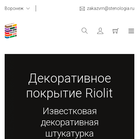
Воронеж
zakazvrn@stenologia.ru
Декоративное
покрытие Riolit
Известковая
декоративная
штукатурка